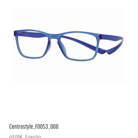
Centrostyle_F0053_008
69,00
€
Esaurito