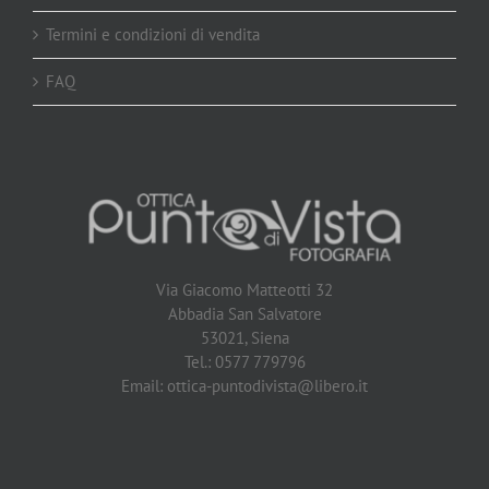
Termini e condizioni di vendita
FAQ
Via Giacomo Matteotti 32
Abbadia San Salvatore
53021, Siena
Tel.: 0577 779796
Email:
ottica-puntodivista@libero.it