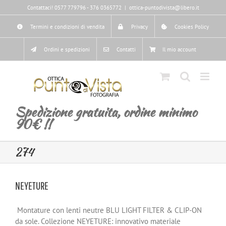
Salta
Contattaci! 0577 779796 - 376 0365772
|
ottica-puntodivista@libero.it
al
contenuto
Termini e condizioni di vendita
Privacy
Cookies Policy
Ordini e spedizioni
Contatti
Il mio account
Spedizione gratuita, ordine minimo
90€ !!
274
NEYETURE
Montature con lenti neutre BLU LIGHT FILTER & CLIP-ON
da sole. Collezione NEYETURE: innovativo materiale